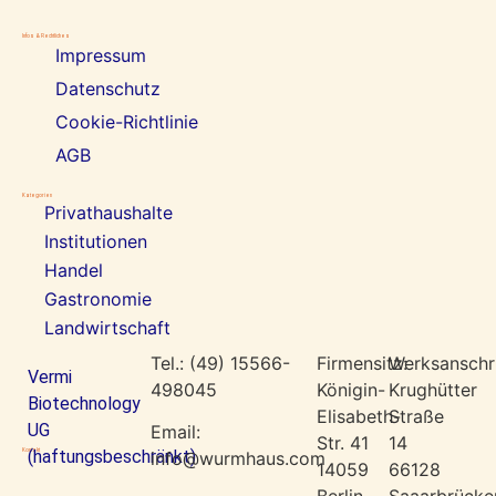
Infos & Rechtliches
Impressum
Datenschutz
Cookie-Richtlinie
AGB
Kategorien
Privathaushalte
Institutionen
Handel
Gastronomie
Landwirtschaft
Tel.: (49) 15566-
Firmensitz:
Werksanschri
Vermi
498045
Königin-
Krughütter
Biotechnology
Elisabeth-
Straße
UG
Email:
Str. 41
14
(haftungsbeschränkt)
info@wurmhaus.com
Kontakt
14059
66128
Berlin
Saaarbrücke