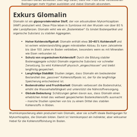
Bedingungen mehr Hyphen ausbilden und dabei Glomalin absondern.
Exkurs Glomalin
Glomalin ist ein
glycoproteinreicher Stoff
, der von arbuskulären Mykorrhizapilzen
(AMF) produziert wird. Diese Pilze leben in Symbiose mit den Wurzeln von über 80 %
aller Landpflanzen. Glomalin wirkt wie ein „Bodenkleber“: Es bindet Bodenpartikel und
organische Substanz zu stabilen Aggregaten.
Hoher Kohlenstoffgehalt
: Glomalin enthält etwa
30–40 % Kohlenstoff
und
ist extrem widerstandsfähig gegen mikrobiellen Abbau. Es kann Jahrzehnte
bis über 100 Jahre im Boden verbleiben, besonders wenn es mit Mineralien
wie Eisen verbunden ist.
Schutz von organischem Kohlenstoff
: Durch die Bildung stabiler
Bodenaggregate schützt Glomalin organische Substanz vor schneller
Zersetzung. So wird Kohlenstoff physisch „eingeschlossen“ und bleibt
langfristig gespeichert.
Langfristige Stabilität
: Studien zeigen, dass Glomalin ein bedeutender
Bestandteil des „passiven“ Kohlenstoffpools ist, der für die langfristige
Speicherung entscheidend ist.
Bodenstruktur und Fruchtbarkeit
: Glomalin verbessert die Bodenstruktur,
erhöht die Wasserhaltefähigkeit und unterstützt die Nährstoffversorgung.
Globale Bedeutung
: Schätzungen gehen davon aus, dass Glomalin einen
erheblichen Anteil des weltweit gespeicherten Bodenkohlenstoffs ausmacht
– manche Studien sprechen von bis zu einem Drittel des stabilen
Kohlenstoffs in Böden.
Wurmkompostierung allein produziert kein Glomalin, aber sie schafft ideale Bedingungen für
Mykorrhizapilze, die Glomalin bilden. Damit ist Vermikompost ein indirekter, aber wirksamer
Hebel für die Kohlenstoffbindung im Boden.