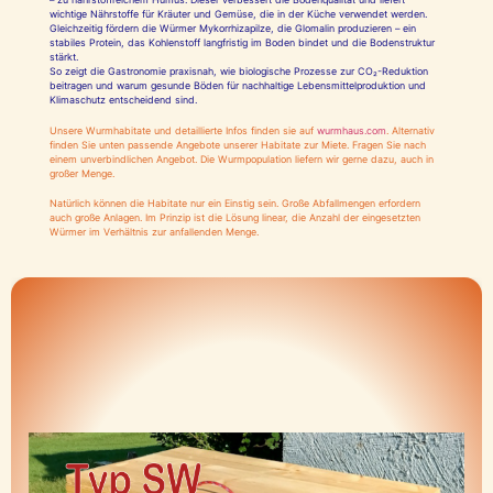
wichtige Nährstoffe für Kräuter und Gemüse, die in der Küche verwendet werden.
Gleichzeitig fördern die Würmer Mykorrhizapilze, die Glomalin produzieren – ein
stabiles Protein, das Kohlenstoff langfristig im Boden bindet und die Bodenstruktur
stärkt.
So zeigt die Gastronomie praxisnah, wie biologische Prozesse zur CO₂-Reduktion
beitragen und warum gesunde Böden für nachhaltige Lebensmittelproduktion und
Klimaschutz entscheidend sind.
Unsere Wurmhabitate und detaillierte Infos finden sie auf
wurmhaus.com
. Alternativ
finden Sie unten passende Angebote unserer Habitate zur Miete. Fragen Sie nach
einem unverbindlichen Angebot. Die Wurmpopulation liefern wir gerne dazu, auch in
großer Menge.
Natürlich können die Habitate nur ein Einstig sein. Große Abfallmengen erfordern
auch große Anlagen. Im Prinzip ist die Lösung linear, die Anzahl der eingesetzten
Würmer im Verhältnis zur anfallenden Menge.