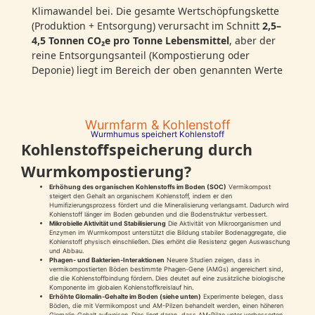
Klimawandel bei. Die gesamte Wertschöpfungskette
(Produktion + Entsorgung) verursacht im Schnitt
2,5–
4,5 Tonnen CO₂e pro Tonne Lebensmittel
, aber der
reine Entsorgungsanteil (Kompostierung oder
Deponie) liegt im Bereich der oben genannten Werte
Wurmfarm & Kohlenstoff
Wurmhumus speichert Kohlenstoff
Kohlenstoffspeicherung durch
Wurmkompostierung?
Erhöhung des organischen Kohlenstoffs im Boden (SOC)
Vermikompost
steigert den Gehalt an organischem Kohlenstoff, indem er den
Humifizierungsprozess fördert und die Mineralisierung verlangsamt. Dadurch wird
Kohlenstoff länger im Boden gebunden und die Bodenstruktur verbessert.
Mikrobielle Aktivität und Stabilisierung
Die Aktivität von Mikroorganismen und
Enzymen im Wurmkompost unterstützt die Bildung stabiler Bodenaggregate, die
Kohlenstoff physisch einschließen. Dies erhöht die Resistenz gegen Auswaschung
und Abbau.
Phagen- und Bakterien-Interaktionen
Neuere Studien zeigen, dass in
vermikompostierten Böden bestimmte Phagen-Gene (AMGs) angereichert sind,
die die Kohlenstoffbindung fördern. Dies deutet auf eine zusätzliche biologische
Komponente im globalen Kohlenstoffkreislauf hin.
Erhöhte Glomalin-Gehalte im Boden (siehe unten)
Experimente belegen, dass
Böden, die mit Vermikompost und AM-Pilzen behandelt werden, einen höheren
Glomalin-Gehalt aufweisen. Dies liegt daran, dass AM-Pilze unter verbesserten