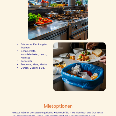
Salatreste, Karottengrün,
Trauben
Gemüsereste,
Kartoffelschalen, Lauch,
Kürbisse
Kaffeesatz
Teebeutel, Mate, Macha
Gurken, Zuccini & Co.
Mietoptionen
Kompostwürmer zersetzen organische Küchenabfälle – wie Gemüse- und Obstreste
– zu nährstoffreichem Humus. Dieser verbessert die Bodenqualität und liefert