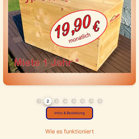
2
1
3
4
5
6
7
8
Infos & Bestellung
Wie es funktioniert