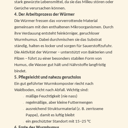
stark gewürzte Lebensmittel, da sie das Milieu stören oder
Gerüche verursachen können.
4. Der Arbeitsprozess der Würmer
Die Würmer fressen das vorverrottende Material
gemeinsam mit den enthaltenen Mikroorganismen. Durch
ihre Verdauung entsteht feinkörniger, geruchloser
Wurmhumus. Dabei durchmischen sie das Substrat
ständig, halten es locker und sorgen für Sauerstoffzufuhr.
Die Aktivität der Würmer – unterstützt von Bakterien und
Pilzen – führt zu einer besonders stabilen Form von
Humus, die Wasser gut hält und Nährstoffe langfristig
bindet.
5. Pflegeleicht und nahezu geruchslos
Ein gut geführter Wurmkomposter riecht nach
Waldboden, nicht nach Abfall. Wichtig sind:
mäßige Feuchtigkeit (nie nass)
regelmäßige, aber kleine Futtermengen
ausreichend Strukturmaterial (z. B. zerrissene
Pappe), damit es luftig bleibt
ein geschützter Standort mit 15–25 °C
6. Ernte des Wurmhumus