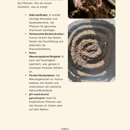
die Pflanzen. Hier ein kurzer
Überblick, was er bringt:
Nährstoffreich
: Er enthält
wichtige Mineralien und
Spurenelemente, die
Pflanzen für gesundes
Wachstum benötigen.
Verbesserte Bodenstruktur
:
Humus lockert den Boden,
fördert die Durchlüftung und
erleichtert die
Wasseraufnahme.
Hohe
Wasserspeicherfähigkeit
: Er
kann viel Feuchtigkeit
speichern, was gerade in
trockenen Perioden hilfreich
ist.
Fördert Bodenleben
: Die
Mikroorganismen im Humus
beleben den Boden und
unterstützen die natürliche
Nährstoffkreisläufe.
pH-neutral und
geruchsarm
: Ideal für
empfindliche Pflanzen und
den Einsatz im Garten oder
auf dem Balkon.
Ausführlicher