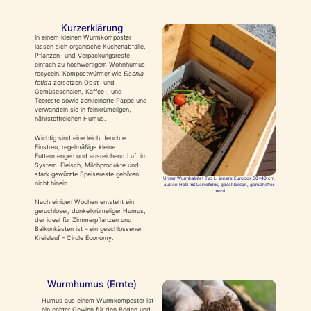
Kurzerklärung
In einem kleinen Wurmkomposter
lassen sich organische Küchenabfälle,
Pflanzen- und Verpackungsreste
einfach zu hochwertigem Wohnhumus
recyceln. Kompostwürmer wie
Eisenia
fetida
zersetzen Obst- und
Gemüseschalen, Kaffee-, und
Teereste sowie zerkleinerte Pappe und
verwandeln sie in feinkrümeligen,
nährstoffreichen Humus.
Wichtig sind eine leicht feuchte
Einstreu, regelmäßige kleine
Futtermengen und ausreichend Luft im
System. Fleisch, Milchprodukte und
stark gewürzte Speisereste gehören
Unser Wurmhabitat Typ L, innere Eurobox 60×40 cm,
nicht hinein.
außen Holz mit Leinölfirnis, geschlossen, geruchsfrei,
mobil
Nach einigen Wochen entsteht ein
geruchloser, dunkelkrümeliger Humus,
der ideal für Zimmerpflanzen und
Balkonkästen ist – ein geschlossener
Kreislauf – Circle Economy.
Wurmhumus (Ernte)
Humus aus einem Wurmkomposter ist
ein echter Gewinn für den Boden und