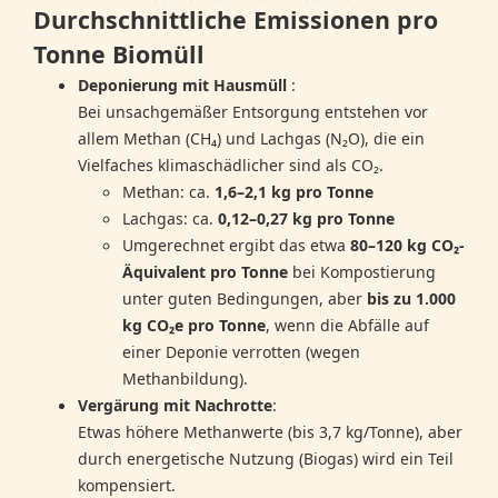
Durchschnittliche Emissionen pro
Tonne Biomüll
Deponierung mit Hausmüll
:
Bei unsachgemäßer Entsorgung entstehen vor
allem Methan (CH₄) und Lachgas (N₂O), die ein
Vielfaches klimaschädlicher sind als CO₂.
Methan: ca.
1,6–2,1 kg pro Tonne
Lachgas: ca.
0,12–0,27 kg pro Tonne
Umgerechnet ergibt das etwa
80–120 kg CO₂-
Äquivalent pro Tonne
bei Kompostierung
unter guten Bedingungen, aber
bis zu 1.000
kg CO₂e pro Tonne
, wenn die Abfälle auf
einer Deponie verrotten (wegen
Methanbildung).
Vergärung mit Nachrotte
:
Etwas höhere Methanwerte (bis 3,7 kg/Tonne), aber
durch energetische Nutzung (Biogas) wird ein Teil
kompensiert.