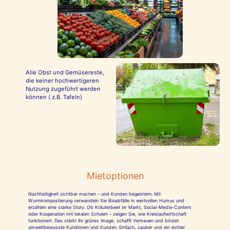
Alle Obst und Gemüsereste,
die keiner hochwertigeren
Nutzung zugeführt werden
können ( z.B. Tafeln)
Mietoptionen
Nachhaltigkeit sichtbar machen – und Kunden begeistern: Mit
Wurmkompostierung verwandeln Sie Bioabfälle in wertvollen Humus und
erzählen eine starke Story. Ob Kräuterbeet im Markt, Social-Media-Content
oder Kooperation mit lokalen Schulen – zeigen Sie, wie Kreislaufwirtschaft
funktioniert. Das stärkt Ihr grünes Image, schafft Vertrauen und bindet
umweltbewusste Kundinnen und Kunden. Einfach, sauber und ein echter