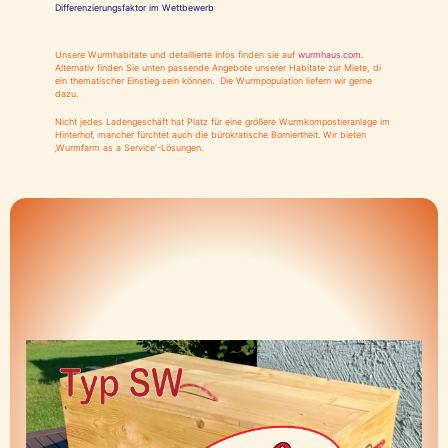
Differenzierungsfaktor im Wettbewerb
Unsere Wurmhabitate und detaillierte Infos finden sie auf
wurmhaus.com
.
Alternativ finden Sie unten passende Angebote unserer Habitate zur Miete, di
ein thematischer Einstieg sein können. Die Wurmpopulation liefern wir gerne
dazu.
Nicht jedes Ladengeschäft hat Platz für eine größere Wurmkompostieranlage im
Hinterhof, mancher fürchtet auch die bürokratische Borniertheit. Wir bieten
‚Wurmfarm as a Service‘-Lösungen.