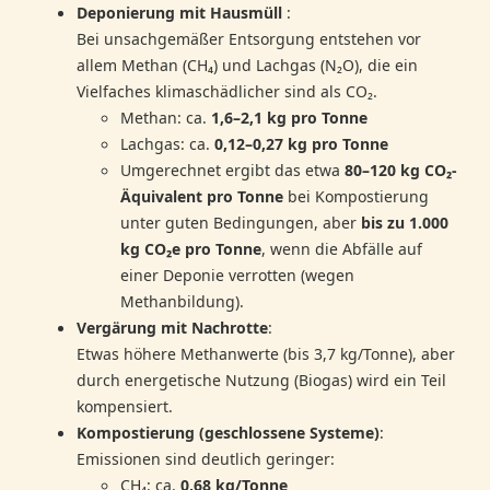
Deponierung mit Hausmüll
:
Bei unsachgemäßer Entsorgung entstehen vor
allem Methan (CH₄) und Lachgas (N₂O), die ein
Vielfaches klimaschädlicher sind als CO₂.
Methan: ca.
1,6–2,1 kg pro Tonne
Lachgas: ca.
0,12–0,27 kg pro Tonne
Umgerechnet ergibt das etwa
80–120 kg CO₂-
Äquivalent pro Tonne
bei Kompostierung
unter guten Bedingungen, aber
bis zu 1.000
kg CO₂e pro Tonne
, wenn die Abfälle auf
einer Deponie verrotten (wegen
Methanbildung).
Vergärung mit Nachrotte
:
Etwas höhere Methanwerte (bis 3,7 kg/Tonne), aber
durch energetische Nutzung (Biogas) wird ein Teil
kompensiert.
Kompostierung (geschlossene Systeme)
:
Emissionen sind deutlich geringer:
CH₄: ca.
0,68 kg/Tonne