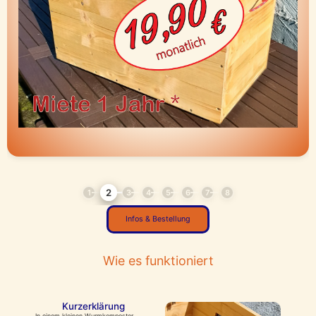
2
1
3
4
5
6
7
8
Infos & Bestellung
Wie es funktioniert
Kurzerklärung
In einem kleinen Wurmkomposter