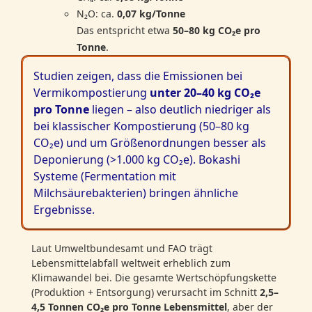
N₂O: ca.
0,07 kg/Tonne
Das entspricht etwa
50–80 kg CO₂e pro
Tonne
.
Studien zeigen, dass die Emissionen bei
Vermikompostierung
unter 20–40 kg CO₂e
pro Tonne
liegen – also deutlich niedriger als
bei klassischer Kompostierung (50–80 kg
CO₂e) und um Größenordnungen besser als
Deponierung (>1.000 kg CO₂e). Bokashi
Systeme (Fermentation mit
Milchsäurebakterien) bringen ähnliche
Ergebnisse.
Laut Umweltbundesamt und FAO trägt
Lebensmittelabfall weltweit erheblich zum
Klimawandel bei. Die gesamte Wertschöpfungskette
(Produktion + Entsorgung) verursacht im Schnitt
2,5–
4,5 Tonnen CO₂e pro Tonne Lebensmittel
, aber der