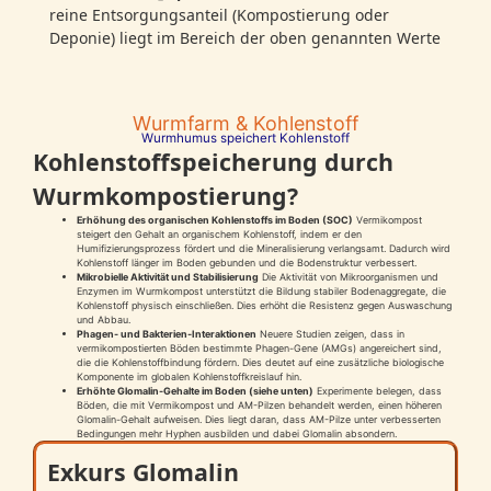
reine Entsorgungsanteil (Kompostierung oder
Deponie) liegt im Bereich der oben genannten Werte
Wurmfarm & Kohlenstoff
Wurmhumus speichert Kohlenstoff
Kohlenstoffspeicherung durch
Wurmkompostierung?
Erhöhung des organischen Kohlenstoffs im Boden (SOC)
Vermikompost
steigert den Gehalt an organischem Kohlenstoff, indem er den
Humifizierungsprozess fördert und die Mineralisierung verlangsamt. Dadurch wird
Kohlenstoff länger im Boden gebunden und die Bodenstruktur verbessert.
Mikrobielle Aktivität und Stabilisierung
Die Aktivität von Mikroorganismen und
Enzymen im Wurmkompost unterstützt die Bildung stabiler Bodenaggregate, die
Kohlenstoff physisch einschließen. Dies erhöht die Resistenz gegen Auswaschung
und Abbau.
Phagen- und Bakterien-Interaktionen
Neuere Studien zeigen, dass in
vermikompostierten Böden bestimmte Phagen-Gene (AMGs) angereichert sind,
die die Kohlenstoffbindung fördern. Dies deutet auf eine zusätzliche biologische
Komponente im globalen Kohlenstoffkreislauf hin.
Erhöhte Glomalin-Gehalte im Boden (siehe unten)
Experimente belegen, dass
Böden, die mit Vermikompost und AM-Pilzen behandelt werden, einen höheren
Glomalin-Gehalt aufweisen. Dies liegt daran, dass AM-Pilze unter verbesserten
Bedingungen mehr Hyphen ausbilden und dabei Glomalin absondern.
Exkurs Glomalin