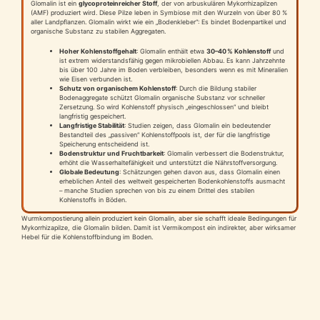
Glomalin ist ein
glycoproteinreicher Stoff
, der von arbuskulären Mykorrhizapilzen
(AMF) produziert wird. Diese Pilze leben in Symbiose mit den Wurzeln von über 80 %
aller Landpflanzen. Glomalin wirkt wie ein „Bodenkleber“: Es bindet Bodenpartikel und
organische Substanz zu stabilen Aggregaten.
Hoher Kohlenstoffgehalt
: Glomalin enthält etwa
30–40 % Kohlenstoff
und
ist extrem widerstandsfähig gegen mikrobiellen Abbau. Es kann Jahrzehnte
bis über 100 Jahre im Boden verbleiben, besonders wenn es mit Mineralien
wie Eisen verbunden ist.
Schutz von organischem Kohlenstoff
: Durch die Bildung stabiler
Bodenaggregate schützt Glomalin organische Substanz vor schneller
Zersetzung. So wird Kohlenstoff physisch „eingeschlossen“ und bleibt
langfristig gespeichert.
Langfristige Stabilität
: Studien zeigen, dass Glomalin ein bedeutender
Bestandteil des „passiven“ Kohlenstoffpools ist, der für die langfristige
Speicherung entscheidend ist.
Bodenstruktur und Fruchtbarkeit
: Glomalin verbessert die Bodenstruktur,
erhöht die Wasserhaltefähigkeit und unterstützt die Nährstoffversorgung.
Globale Bedeutung
: Schätzungen gehen davon aus, dass Glomalin einen
erheblichen Anteil des weltweit gespeicherten Bodenkohlenstoffs ausmacht
– manche Studien sprechen von bis zu einem Drittel des stabilen
Kohlenstoffs in Böden.
Wurmkompostierung allein produziert kein Glomalin, aber sie schafft ideale Bedingungen für
Mykorrhizapilze, die Glomalin bilden. Damit ist Vermikompost ein indirekter, aber wirksamer
Hebel für die Kohlenstoffbindung im Boden.