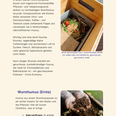
lassen sich organische Küchenabfälle,
Pflanzen- und Verpackungsreste
einfach zu hochwertigem Wohnhumus
recyceln. Kompostwürmer wie
Eisenia
fetida
zersetzen Obst- und
Gemüseschalen, Kaffee-, und
Teereste sowie zerkleinerte Pappe und
verwandeln sie in feinkrümeligen,
nährstoffreichen Humus.
Wichtig sind eine leicht feuchte
Einstreu, regelmäßige kleine
Futtermengen und ausreichend Luft im
System. Fleisch, Milchprodukte und
stark gewürzte Speisereste gehören
Unser Wurmhabitat Typ L, innere Eurobox 60×40
nicht hinein.
cm, außen Holz mit Leinölfirnis, geschlossen,
geruchsfrei, mobil
Nach einigen Wochen entsteht ein
geruchloser, dunkelkrümeliger Humus,
der ideal für Zimmerpflanzen und
Balkonkästen ist – ein geschlossener
Kreislauf – Circle Economy.
Wurmhumus (Ernte)
Humus aus einem Wurmkomposter ist
ein echter Gewinn für den Boden und
die Pflanzen. Hier ein kurzer
Überblick, was er bringt:
Nährstoffreich
: Er enthält