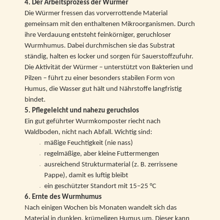
4. Der Arbeitsprozess der Würmer
Die Würmer fressen das vorverrottende Material
gemeinsam mit den enthaltenen Mikroorganismen. Durch
ihre Verdauung entsteht feinkörniger, geruchloser
Wurmhumus. Dabei durchmischen sie das Substrat
ständig, halten es locker und sorgen für Sauerstoffzufuhr.
Die Aktivität der Würmer – unterstützt von Bakterien und
Pilzen – führt zu einer besonders stabilen Form von
Humus, die Wasser gut hält und Nährstoffe langfristig
bindet.
5. Pflegeleicht und nahezu geruchslos
Ein gut geführter Wurmkomposter riecht nach
Waldboden, nicht nach Abfall. Wichtig sind:
mäßige Feuchtigkeit (nie nass)
regelmäßige, aber kleine Futtermengen
ausreichend Strukturmaterial (z. B. zerrissene
Pappe), damit es luftig bleibt
ein geschützter Standort mit 15–25 °C
6. Ernte des Wurmhumus
Nach einigen Wochen bis Monaten wandelt sich das
Material in dunklen, krümeligen Humus um. Dieser kann