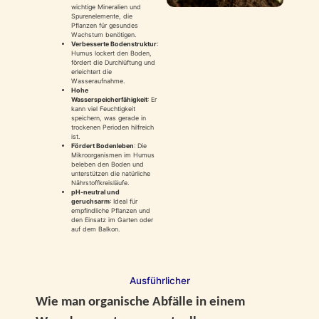
wichtige Mineralien und
Spurenelemente, die
Pflanzen für gesundes
Wachstum benötigen.
Verbesserte Bodenstruktur
:
Humus lockert den Boden,
fördert die Durchlüftung und
erleichtert die
Wasseraufnahme.
Hohe
Wasserspeicherfähigkeit
: Er
kann viel Feuchtigkeit
speichern, was gerade in
trockenen Perioden hilfreich
ist.
Fördert Bodenleben
: Die
Mikroorganismen im Humus
beleben den Boden und
unterstützen die natürliche
Nährstoffkreisläufe.
pH-neutral und
geruchsarm
: Ideal für
empfindliche Pflanzen und
den Einsatz im Garten oder
auf dem Balkon.
Ausführlicher
Wie man organische Abfälle in einem