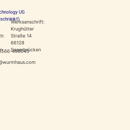
echnology UG
schränkt)
Werksanschrift:
Krughütter
tr.
Straße 14
66128
in
Saaarbrücken
) 15566-498045
fo@wurmhaus.com