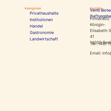
Kategorien
Kontakt
Vermi Biot
Privathaushalte
(haftungsbe
Firmensitz:
Institutionen
Königin-
Handel
Elisabeth-S
Gastronomie
41
Landwirtschaft
14059 Berl
Tel.: (49
Email: in